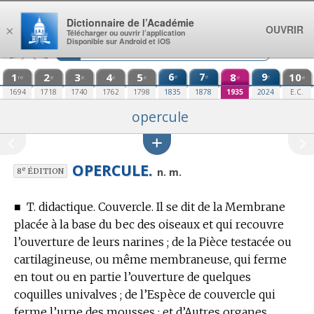
Aller au contenu
Dictionnaire de l’Académie
OUVRIR
×
Télécharger ou ouvrir l’application
Disponible sur Android et iOS
1
2
3
4
5
6
7
8
9
10
e
e
e
re
e
e
e
e
e
e
1694
1718
1740
1762
1798
1835
1878
1935
2024
E.C.
opercule
OPERCULE.
e
n. m.
8
ÉDITION
■
T. didactique.
Couvercle.
Il se dit de la Membrane
placée à la base du bec des oiseaux et qui recouvre
l’ouverture de leurs narines ; de la Pièce testacée ou
cartilagineuse, ou même membraneuse, qui ferme
en tout ou en partie l’ouverture de quelques
coquilles univalves ; de l’Espèce de couvercle qui
ferme l’urne des mousses ; et d’Autres organes