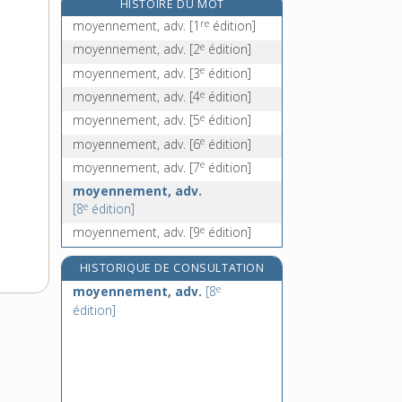
HISTOIRE DU MOT
mozabite, n.
re
moyennement, adv.
[1
édition]
mozambicain, -aine, adj.
e
moyennement, adv.
[2
édition]
mozarabe, n. m.
e
moyennement, adv.
[3
édition]
mozarabique, adj.
e
moyennement, adv.
[4
édition]
e
moyennement, adv.
[5
édition]
e
moyennement, adv.
[6
édition]
e
moyennement, adv.
[7
édition]
moyennement, adv.
e
[8
édition]
e
moyennement, adv.
[9
édition]
HISTORIQUE DE CONSULTATION
e
moyennement, adv.
[8
édition]