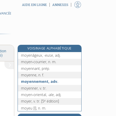
AIDE EN LIGNE
ANNEXES
AVANCÉE
mouvoir, v. tr. et intr.
moxa, n. m.
moye, n. f.
moyé, -ée, adj.
moyen, -enne [I], adj.
VOISINAGE ALPHABÉTIQUE
moyen [II], n. m.
tion
moyenâgeux, -euse, adj.
5)
moyen-courrier, n. m.
moyennant, prép.
moyenne, n. f.
moyennement, adv.
moyenner, v. tr.
moyen-oriental, -ale, adj.
e
moyer, v. tr.
[5
édition]
moyeu [I], n. m.
e
moyeu [II], n. m.
[7
édition]