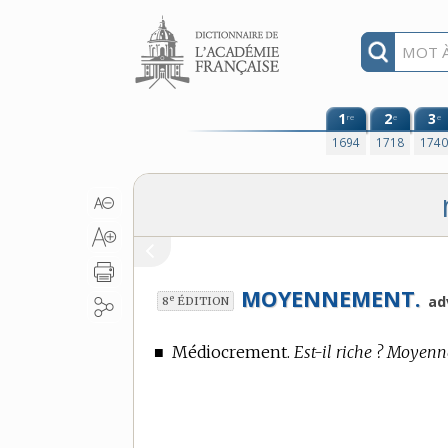
Aller au contenu
1
2
3
re
e
e
1694
1718
174
MOYENNEMENT.
e
ad
8
ÉDITION
■
Médiocrement.
Est-il riche ? Moyen