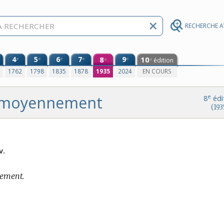
RECHERCHE 
4
5
6
7
8
9
10
e
e
e
e
e
édition
e
e
0
1762
1798
1835
1878
1935
2024
EN COURS
moyennement
e
8
édi
(193
v.
nement.