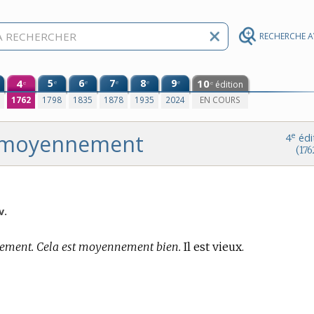
RECHERCHE 
4
5
6
7
8
9
10
e
e
e
e
e
édition
e
e
0
1762
1798
1835
1878
1935
2024
EN COURS
moyennement
e
4
édi
(176
v.
nement. Cela est moyennement bien.
Il est vieux.