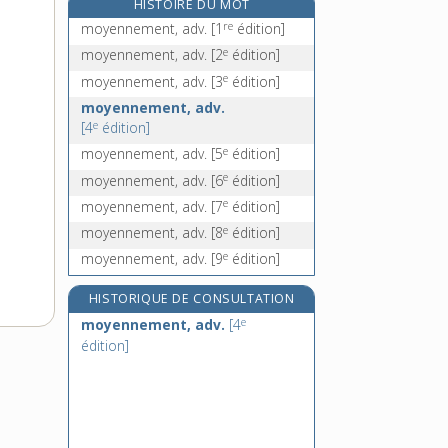
HISTOIRE DU MOT
mozabite, n.
re
moyennement, adv.
[1
édition]
mozambicain, -aine, adj.
e
moyennement, adv.
[2
édition]
mozarabe, n. m.
e
moyennement, adv.
[3
édition]
mozarabique, adj.
moyennement, adv.
e
[4
édition]
e
moyennement, adv.
[5
édition]
e
moyennement, adv.
[6
édition]
e
moyennement, adv.
[7
édition]
e
moyennement, adv.
[8
édition]
e
moyennement, adv.
[9
édition]
HISTORIQUE DE CONSULTATION
e
moyennement, adv.
[4
édition]