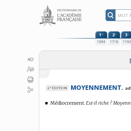
Aller au contenu
1
2
3
re
e
e
1694
1718
174
MOYENNEMENT.
e
ad
4
ÉDITION
■
Médiocrement.
Est-il riche ? Moyen