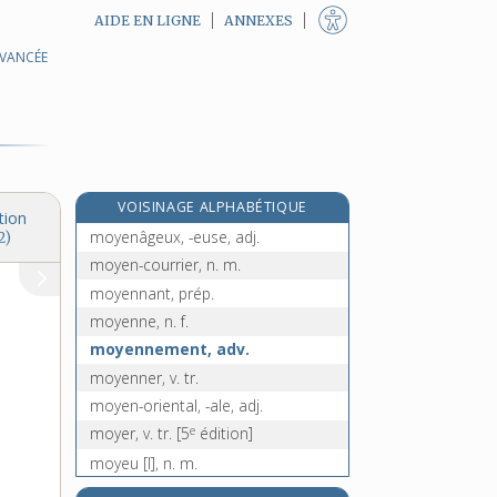
AIDE EN LIGNE
ANNEXES
AVANCÉE
mouvoir, v. tr. et intr.
moxa, n. m.
moye, n. f.
moyé, -ée, adj.
moyen, -enne [I], adj.
VOISINAGE ALPHABÉTIQUE
moyen [II], n. m.
tion
moyenâgeux, -euse, adj.
2)
moyen-courrier, n. m.
moyennant, prép.
moyenne, n. f.
moyennement, adv.
moyenner, v. tr.
moyen-oriental, -ale, adj.
e
moyer, v. tr.
[5
édition]
moyeu [I], n. m.
e
moyeu [II], n. m.
[7
édition]