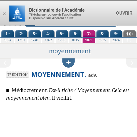
Aller au contenu
Dictionnaire de l’Académie
OUVRIR
×
Télécharger ou ouvrir l’application
Disponible sur Android et iOS
1
2
3
4
5
6
7
8
9
10
re
e
e
e
e
e
e
e
e
e
1694
1718
1740
1762
1798
1835
1878
1935
2024
E.C.
moyennement
MOYENNEMENT.
e
adv.
7
ÉDITION
■
Médiocrement.
Est-il riche ? Moyennement. Cela est
moyennement bien.
Il vieillit.