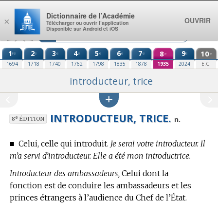
Aller au contenu
Dictionnaire de l’Académie
OUVRIR
×
Télécharger ou ouvrir l’application
Disponible sur Android et iOS
1
2
3
4
5
6
7
8
9
10
re
e
e
e
e
e
e
e
e
e
1694
1718
1740
1762
1798
1835
1878
1935
2024
E.C.
introducteur, trice
INTRODUCTEUR, TRICE.
e
n.
8
ÉDITION
■
Celui, celle qui introduit.
Je serai votre introducteur. Il
m’a servi d’introducteur. Elle a été mon introductrice.
Introducteur des ambassadeurs,
Celui dont la
fonction est de conduire les ambassadeurs et les
princes étrangers à l’audience du Chef de l’État.