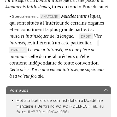
intrinsèques.
La bonté intrinsèque de cette personne.
Arguments intrinsèques,
tirés du fond même du sujet.
▪
Spécialement.
Muscles intrinsèques,
MARQUE
ANATOMIE.
qui sont situés à l’intérieur de certains organes
DE
et en constituent la plus grande partie.
DOMAINE
Les
muscles intrinsèques de la langue.
:
–
Vice
MARQUE
DROIT.
intrinsèque,
inhérent à un acte particulier.
DE
–
MARQUE
DOMAINE
La valeur intrinsèque d’une pièce de
DE
FINANCES.
:
DOMAINE
monnaie,
celle du métal précieux qu’elle
:
contient, indépendante de toute convention.
Cette pièce d’or a une valeur intrinsèque supérieure
à sa valeur faciale.
Voir aussi
Mot attribué lors de son installation à l’Académie
française à
Bertrand POIROT-DELPECH
(élu au
o
fauteuil n
39 le 10/04/1986).