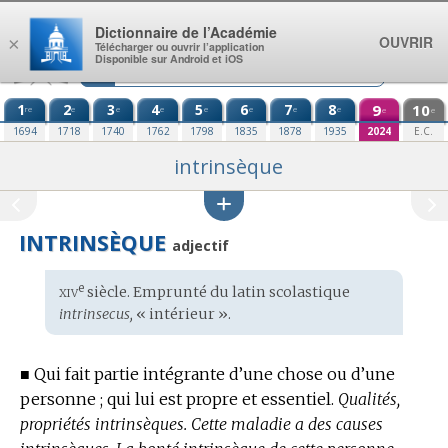
Aller au contenu
Dictionnaire de l’Académie
OUVRIR
×
Télécharger ou ouvrir l’application
Disponible sur Android et iOS
1
2
3
4
5
6
7
8
9
10
re
e
e
e
e
e
e
e
e
e
1694
1718
1740
1762
1798
1835
1878
1935
2024
E.C.
intrinsèque
INTRINSÈQUE
adjectif
xiv
e
Étymologie
siècle. Emprunté du
latin scolastique
:
intrinsecus,
« intérieur ».
■
Qui fait partie intégrante d’une chose ou d’une
personne ; qui lui est propre et essentiel.
Qualités,
propriétés intrinsèques.
Cette maladie a des causes