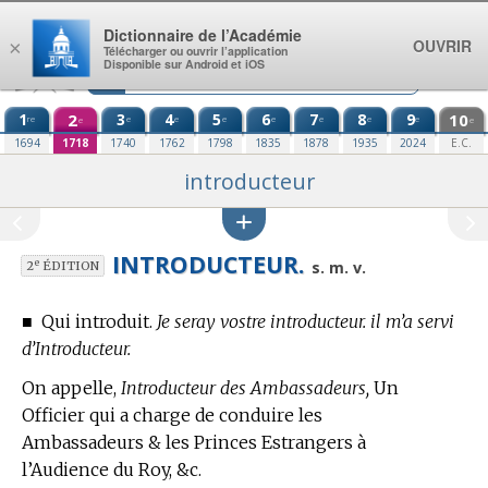
Aller au contenu
Dictionnaire de l’Académie
OUVRIR
×
Télécharger ou ouvrir l’application
Disponible sur Android et iOS
1
2
3
4
5
6
7
8
9
10
re
e
e
e
e
e
e
e
e
e
1694
1718
1740
1762
1798
1835
1878
1935
2024
E.C.
introducteur
INTRODUCTEUR.
e
s. m. v.
2
ÉDITION
■
Qui introduit.
Je seray vostre introducteur. il m’a servi
d’Introducteur.
On appelle,
Introducteur des Ambassadeurs,
Un
Officier qui a charge de conduire les
Ambassadeurs & les Princes Estrangers à
l’Audience du Roy, &c.