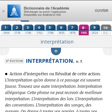
Aller au contenu
Dictionnaire de l’Académie
OUVRIR
×
Télécharger ou ouvrir l’application
Disponible sur Android et iOS
1
2
3
4
5
6
7
8
9
10
re
e
e
e
e
e
e
e
e
e
1694
1718
1740
1762
1798
1835
1878
1935
2024
E.C.
interprétation
INTERPRÉTATION.
e
n. f.
8
ÉDITION
■
Action d’interpréter ou Résultat de cette action.
L’interprétation qu’on donne à ce passage est souvent
fausse. Trouvez une autre interprétation. Interprétation
allégorique. Cette phrase ne peut recevoir de meilleure
interprétation. L’interprétation des lois. L’interprétation
des conventions. L’interprétation des songes, des
augures. On donne à toutes vos paroles, à toutes vos