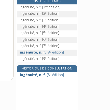
HISTOIRE DU MOT
ingestion, n. f.
re
ingenuité, n. f.
[1
édition]
ingouvernable, adj.
e
ingenuité, n. f.
[2
édition]
ingrat, -ate, adj.
e
ingénuité, n. f.
[3
édition]
e
ingratement, adv.
[3
édition]
e
ingénuité, n. f.
[4
édition]
e
ingénuité, n. f.
[5
édition]
e
ingénuité, n. f.
[6
édition]
e
ingénuité, n. f.
[7
édition]
e
ingénuité, n. f.
[8
édition]
e
ingénuité, n. f.
[9
édition]
HISTORIQUE DE CONSULTATION
e
ingénuité, n. f.
[8
édition]