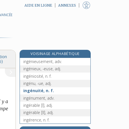
AIDE EN LIGNE
ANNEXES
AVANCÉE
ingambe, adj.
ingénier (s'), v. pron.
ingénierie, n. f.
ingénieur, n. m.
ingénieur-conseil, n. m.
VOISINAGE ALPHABÉTIQUE
ingénieur-expert, n. m.
tion
ingénieusement, adv.
5)
ingénieux, -euse, adj.
ingéniosité, n. f.
ingénu, -ue, adj.
ingénuité, n. f.
ingénument, adv.
l y a
ingérable [I], adj.
ompe
ingérable [II], adj.
ingérence, n. f.
ingérer, v. tr. et pron.