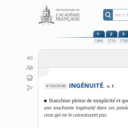
Aller au contenu
1
2
3
re
e
e
1694
1718
174
INGÉNUITÉ.
e
n. f.
8
ÉDITION
■
Franchise pleine de simplicité et qu
une touchante ingénuité dans ses paroles
ceux qui ne le connaissent pas.