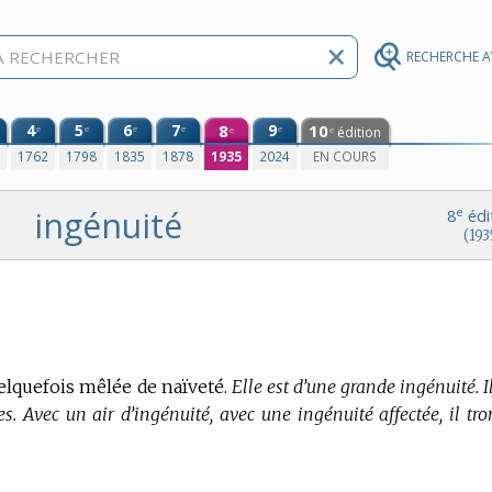
RECHERCHE 
4
5
6
7
8
9
10
e
e
e
e
e
édition
e
e
0
1762
1798
1835
1878
1935
2024
EN COURS
ingénuité
e
8
édi
(193
elquefois mêlée de naïveté.
Elle est d’une grande ingénuité. I
. Avec un air d’ingénuité, avec une ingénuité affectée, il tr