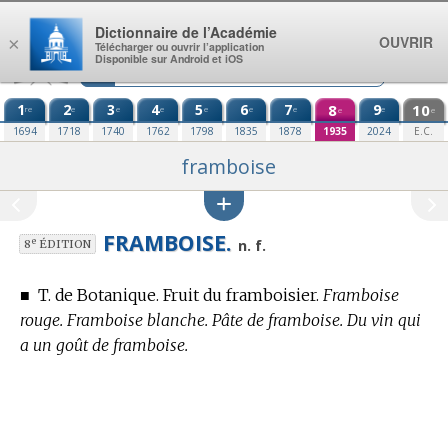
Aller au contenu
Dictionnaire de l’Académie
OUVRIR
×
Télécharger ou ouvrir l’application
Disponible sur Android et iOS
1
2
3
4
5
6
7
8
9
10
re
e
e
e
e
e
e
e
e
e
1694
1718
1740
1762
1798
1835
1878
1935
2024
E.C.
framboise
FRAMBOISE.
e
n. f.
8
ÉDITION
■
T. de Botanique.
Fruit du framboisier.
Framboise
rouge. Framboise blanche. Pâte de framboise. Du vin qui
a un goût de framboise.