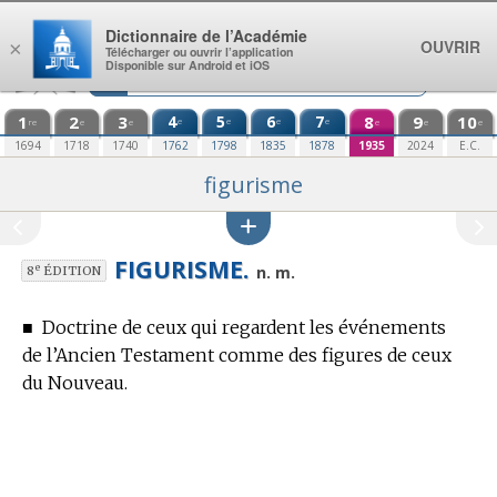
Aller au contenu
Dictionnaire de l’Académie
OUVRIR
×
Télécharger ou ouvrir l’application
Disponible sur Android et iOS
1
2
3
4
5
6
7
8
9
10
e
e
e
e
re
e
e
e
e
e
1694
1718
1740
1762
1798
1835
1878
1935
2024
E.C.
figurisme
FIGURISME.
e
n. m.
8
ÉDITION
■
Doctrine de ceux qui regardent les événements
de l’Ancien Testament comme des figures de ceux
du Nouveau.