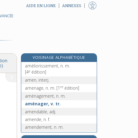
AIDE EN LIGNE
ANNEXES
AVANCÉE
e
ambuler, v.
[2
édition]
âme, n. f.
e
amé, ée, adj.
[7
édition]
améliorant, -ante, adj.
amélioration, n. f.
VOISINAGE ALPHABÉTIQUE
améliorer, v. tr.
tion
améliorissement, n. m.
5)
e
[4
édition]
amen, interj.
re
amenage, n. m.
[1
édition]
aménagement, n. m.
aménager, v. tr.
amendable, adj.
amende, n. f.
amendement, n. m.
amender, v. tr.