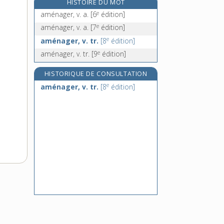
HISTOIRE DU MOT
amène, adj.
e
aménager, v. a.
[6
édition]
amenée, n. f.
e
aménager, v. a.
[7
édition]
amener, v. tr.
e
aménager, v. tr.
[8
édition]
aménité, n. f.
e
aménager, v. tr.
[9
édition]
aménorrhée, n. f.
HISTORIQUE DE CONSULTATION
e
aménager, v. tr.
[8
édition]