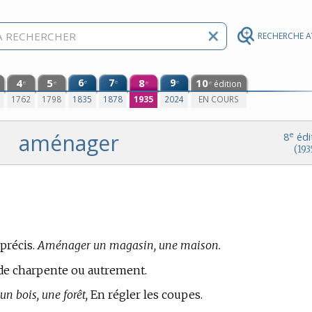
RECHERCHE 
4
5
6
7
8
9
10
e
e
e
édition
e
e
e
e
0
1762
1798
1835
1878
1935
2024
EN COURS
aménager
e
8
édi
(193
précis.
Aménager un magasin, une maison.
 de charpente ou autrement.
n bois, une forêt,
En régler les coupes.