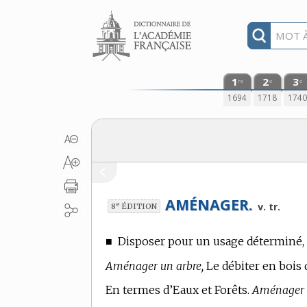
Aller au contenu
1
2
3
re
e
e
1694
1718
174
AMÉNAGER.
e
v. tr.
8
ÉDITION
■
Disposer pour un usage déterminé, 
Aménager un arbre,
Le débiter en bois
En
termes d’Eaux et Forêts.
Aménager u