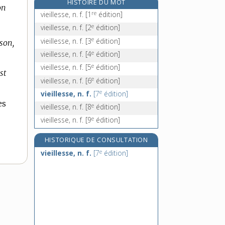
HISTOIRE DU MOT
on
vieller, v. intr.
re
vieillesse, n. f.
[1
édition]
vielleur, -euse, n.
e
vieillesse, n. f.
[2
édition]
vielleux, -euse, n.
e
vieillesse, n. f.
[3
édition]
son,
viennois, -oise, adj.
e
vieillesse, n. f.
[4
édition]
e
vieillesse, n. f.
[5
édition]
st
e
vieillesse, n. f.
[6
édition]
e
vieillesse, n. f.
[7
édition]
es
e
vieillesse, n. f.
[8
édition]
e
vieillesse, n. f.
[9
édition]
HISTORIQUE DE CONSULTATION
e
vieillesse, n. f.
[7
édition]