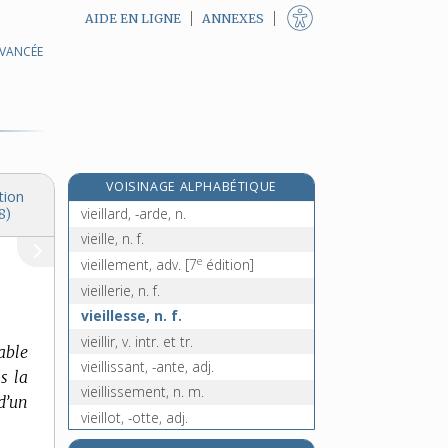
AIDE EN LIGNE
ANNEXES
AVANCÉE
vidrecome, n. m.
viduité, n. f.
vidure, n. f.
vie, n. f.
e
viédase, n. m.
[7
édition]
VOISINAGE ALPHABÉTIQUE
vieil, adj. m.
tion
vieillard, -arde, n.
8)
vieille, n. f.
e
vieillement, adv.
[7
édition]
vieillerie, n. f.
vieillesse, n. f.
vieillir, v. intr. et tr.
able
vieillissant, -ante, adj.
ns la
vieillissement, n. m.
 d’un
vieillot, -otte, adj.
vielle, n. f.