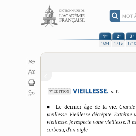
Aller au contenu
1
2
3
re
e
e
1694
1718
174
VIEILLESSE.
e
s. f.
7
ÉDITION
■
Le dernier âge de la vie.
Grande 
vieillesse. Vieillesse décrépite. Extrême v
vieillesse. Je respecte votre vieillesse. Il 
corbeau, d’un aigle.