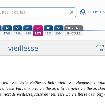
RECHERCHE 
4
5
6
7
8
9
10
e
e
e
e
e
édition
e
e
0
1762
1798
1835
1878
1935
2024
EN COURS
vieillesse
e
7
édi
(187
vieillesse. Verte vieillesse. Belle vieillesse. Heureuse, honor
ieillesse. Parvenir à la vieillesse, à la dernière vieillesse. Da
est mort de vieillesse, cassé de vieillesse. La vieillesse d’un cerf,