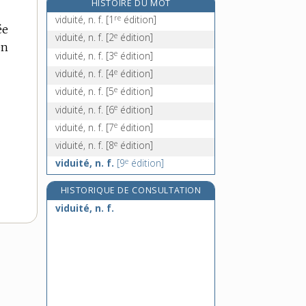
HISTOIRE DU MOT
vieille, n. f.
re
viduité, n. f.
[1
édition]
ée
e
vieillement, adv.
[7
édition]
e
viduité, n. f.
[2
édition]
en
vieillerie, n. f.
e
viduité, n. f.
[3
édition]
vieillesse, n. f.
e
viduité, n. f.
[4
édition]
e
viduité, n. f.
[5
édition]
e
viduité, n. f.
[6
édition]
e
viduité, n. f.
[7
édition]
e
viduité, n. f.
[8
édition]
e
viduité, n. f.
[9
édition]
HISTORIQUE DE CONSULTATION
viduité, n. f.