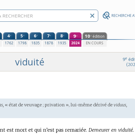
RECHERCHE 
4
5
6
7
8
9
10
e
e
e
e
e
édition
e
e
0
1762
1798
1835
1878
1935
2024
EN COURS
viduité
e
9
édi
(202
as,
« état de veuvage ; privation », lui-même dérivé de
viduus,
nt est mort et qui n’est pas remariée.
Demeurer en viduité.