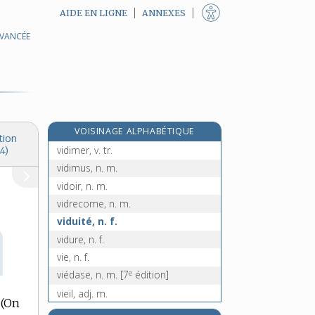
AIDE EN LIGNE
ANNEXES
AVANCÉE
vidéotransmission, n. f.
vide-poches, n. m. inv.
vide-pomme, n. m.
vider, v. tr.
videur, -euse, n.
VOISINAGE ALPHABÉTIQUE
vide-vite, n. m. inv.
tion
vidimer, v. tr.
4)
vidimus, n. m.
vidoir, n. m.
vidrecome, n. m.
viduité, n. f.
vidure, n. f.
vie, n. f.
e
viédase, n. m.
[7
édition]
vieil, adj. m.
(On
vieillard, -arde, n.