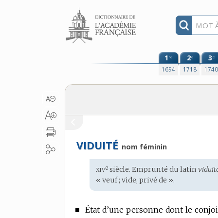
Aller au contenu
1
2
3
re
e
e
1694
1718
174
VIDUITÉ
nom féminin
xiv
e
Étymologie
siècle. Emprunté du
latin
viduit
:
« veuf ; vide, privé de ».
■
État d’une personne dont le conjoi