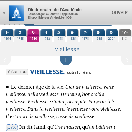
Aller au contenu
Dictionnaire de l’Académie
OUVRIR
×
Télécharger ou ouvrir l’application
Disponible sur Android et iOS
1
2
3
4
5
6
7
8
9
10
re
e
e
e
e
e
e
e
e
e
1694
1718
1740
1762
1798
1835
1878
1935
2024
E.C.
vieillesse
VIEILLESSE.
e
subst. fém.
3
ÉDITION
■
Le dernier âge de la vie.
Grande vieillesse. Verte
vieillesse. Belle vieillesse. Heureuse, honorable
vieillesse. Vieillesse extrême, décrépite. Parvenir à la
vieillesse. Dans la vieillesse. Je respecte votre vieillesse.
Il est mort de vieillesse, cassé de vieillesse.
On dit famil. qu’
Une maison,
qu’
un bâtiment
p. 860