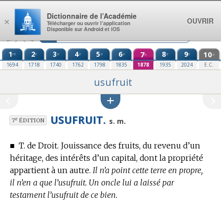
Aller au contenu
Dictionnaire de l’Académie
OUVRIR
×
Télécharger ou ouvrir l’application
Disponible sur Android et iOS
1
2
3
4
5
6
7
8
9
10
re
e
e
e
e
e
e
e
e
e
1694
1718
1740
1762
1798
1835
1878
1935
2024
E.C.
usufruit
USUFRUIT.
e
s. m.
7
ÉDITION
■
T. de Droit.
Jouissance des fruits, du revenu d’un
héritage, des intérêts d’un capital, dont la propriété
appartient à un autre.
Il n’a point cette terre en propre,
il n’en a que l’usufruit. Un oncle lui a laissé par
testament l’usufruit de ce bien.