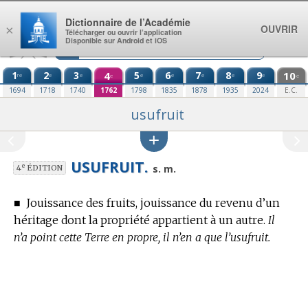
Aller au contenu
Dictionnaire de l’Académie
OUVRIR
×
Télécharger ou ouvrir l’application
Disponible sur Android et iOS
1
2
3
4
5
6
7
8
9
10
re
e
e
e
e
e
e
e
e
e
1694
1718
1740
1762
1798
1835
1878
1935
2024
E.C.
usufruit
USUFRUIT.
e
s. m.
4
ÉDITION
■
Jouissance des fruits, jouissance du revenu d’un
héritage dont la propriété appartient à un autre.
Il
n’a point cette Terre en propre, il n’en a que l’usufruit.