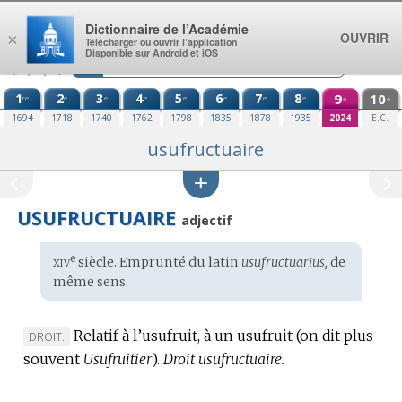
Aller au contenu
Dictionnaire de l’Académie
OUVRIR
×
Télécharger ou ouvrir l’application
Disponible sur Android et iOS
1
2
3
4
5
6
7
8
9
10
re
e
e
e
e
e
e
e
e
e
1694
1718
1740
1762
1798
1835
1878
1935
2024
E.C.
usufructuaire
USUFRUCTUAIRE
adjectif
xiv
e
Étymologie
siècle. Emprunté du
latin
usufructuarius,
de
:
même sens.
Relatif à l’usufruit, à un usufruit (on dit plus
MARQUE
DROIT.
souvent
DE
Usufruitier
).
Droit usufructuaire.
DOMAINE