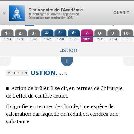
Aller au contenu
Dictionnaire de l’Académie
OUVRIR
×
Télécharger ou ouvrir l’application
Disponible sur Android et iOS
1
2
3
4
5
6
7
8
9
10
e
e
e
re
e
e
e
e
e
e
1694
1718
1740
1762
1798
1835
1878
1935
2024
E.C.
ustion
USTION.
e
s. f.
7
ÉDITION
■
Action de brûler. Il se dit, en
termes de Chirurgie,
de L’effet du cautère actuel.
Il signifie, en
termes de Chimie,
Une espèce de
calcination par laquelle on réduit en cendres une
substance.