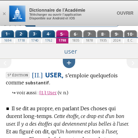
Aller au contenu
Dictionnaire de l’Académie
OUVRIR
×
Télécharger ou ouvrir l’application
Disponible sur Android et iOS
1
2
3
4
5
6
7
8
9
10
re
e
e
e
e
e
e
e
e
e
1694
1718
1740
1762
1798
1835
1878
1935
2024
E.C.
user
USER,
[II.]
s’emploie quelquefois
e
5
ÉDITION
comme
substantif.
↪
voir aussi :
[I.]
User
(v. n.)
■
Il se dit au propre, en parlant Des choses qui
durent long-temps.
Cette étoffe, ce drap est d’un bon
user. Il y a des étoffes qui deviennent plus belles à l’user.
Et au figuré on dit, qu’
Un homme est bon à l’user,