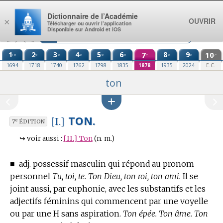
Aller au contenu
Dictionnaire de l’Académie
OUVRIR
×
Télécharger ou ouvrir l’application
Disponible sur Android et iOS
1
2
3
4
5
6
7
8
9
10
re
e
e
e
e
e
e
e
e
e
1694
1718
1740
1762
1798
1835
1878
1935
2024
E.C.
ton
TON.
[I.]
e
7
ÉDITION
↪
voir aussi :
[II.]
Ton
(n. m.)
■
adj. possessif masculin qui répond au pronom
personnel
Tu, toi, te.
Ton Dieu, ton roi, ton ami.
Il se
joint aussi, par euphonie, avec les substantifs et les
adjectifs féminins qui commencent par une voyelle
ou par une H sans aspiration.
Ton épée. Ton âme. Ton