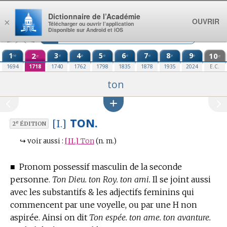
Aller au contenu
Dictionnaire de l’Académie
OUVRIR
×
Télécharger ou ouvrir l’application
Disponible sur Android et iOS
1
2
3
4
5
6
7
8
9
10
re
e
e
e
e
e
e
e
e
e
1694
1718
1740
1762
1798
1835
1878
1935
2024
E.C.
ton
TON.
[I.]
e
2
ÉDITION
↪
voir aussi :
[II.]
Ton
(n. m.)
■
Pronom possessif masculin de la seconde
personne.
Ton Dieu. ton Roy. ton ami.
Il se joint aussi
avec les substantifs & les adjectifs feminins qui
commencent par une voyelle, ou par une H non
aspirée. Ainsi on dit
Ton espée. ton ame. ton avanture.