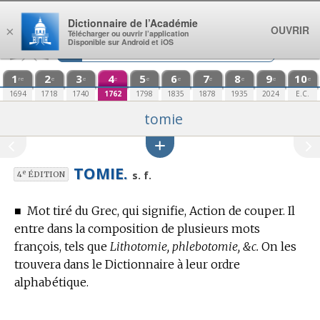
Aller au contenu
Dictionnaire de l’Académie
OUVRIR
×
Télécharger ou ouvrir l’application
Disponible sur Android et iOS
1
2
3
4
5
6
7
8
9
10
re
e
e
e
e
e
e
e
e
e
1694
1718
1740
1762
1798
1835
1878
1935
2024
E.C.
tomie
TOMIE.
e
s. f.
4
ÉDITION
■
Mot tiré du Grec, qui signifie, Action de couper.
Il
entre dans la composition de plusieurs mots
françois, tels que
Lithotomie, phlebotomie, &c.
On les
trouvera dans le Dictionnaire à leur ordre
alphabétique.