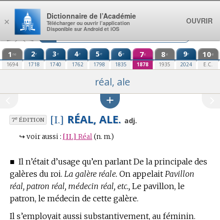
Aller au contenu
Dictionnaire de l’Académie
OUVRIR
×
Télécharger ou ouvrir l’application
Disponible sur Android et iOS
1
2
3
4
5
6
7
8
9
10
e
e
e
e
e
e
re
e
e
e
1694
1718
1740
1762
1798
1835
1878
1935
2024
E.C.
réal, ale
RÉAL, ALE.
[I.]
e
adj.
7
ÉDITION
↪
voir aussi :
[II.]
Réal
(n. m.)
■
Il n’était d’usage qu’en parlant De la principale des
galères du roi.
La galère réale.
On appelait
Pavillon
réal, patron réal, médecin réal, etc.,
Le pavillon, le
patron, le médecin de cette galère.
Il s’employait aussi substantivement, au féminin.