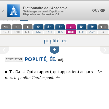
Aller au contenu
Dictionnaire de l’Académie
OUVRIR
×
Télécharger ou ouvrir l’application
Disponible sur Android et iOS
1
2
3
4
5
6
7
8
9
10
e
e
e
e
e
re
e
e
e
e
1694
1718
1740
1762
1798
1835
1878
1935
2024
E.C.
poplité, ée
POPLITÉ, ÉE.
e
adj.
7
ÉDITION
■
T. d’Anat.
Qui a rapport, qui appartient au jarret.
Le
muscle poplité. L’artère poplitée.