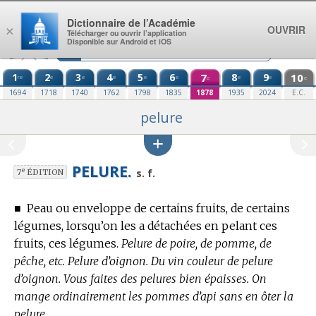
Aller au contenu
Dictionnaire de l’Académie
OUVRIR
×
Télécharger ou ouvrir l’application
Disponible sur Android et iOS
1
2
3
4
5
6
7
8
9
10
re
e
e
e
e
e
e
e
e
e
1694
1718
1740
1762
1798
1835
1878
1935
2024
E.C.
pelure
PELURE.
e
s. f.
7
ÉDITION
■
Peau ou enveloppe de certains fruits, de certains
légumes, lorsqu’on les a détachées en pelant ces
fruits, ces légumes.
Pelure de poire, de pomme, de
pêche, etc. Pelure d’oignon. Du vin couleur de pelure
d’oignon. Vous faites des pelures bien épaisses. On
mange ordinairement les pommes d’api sans en ôter la
pelure.