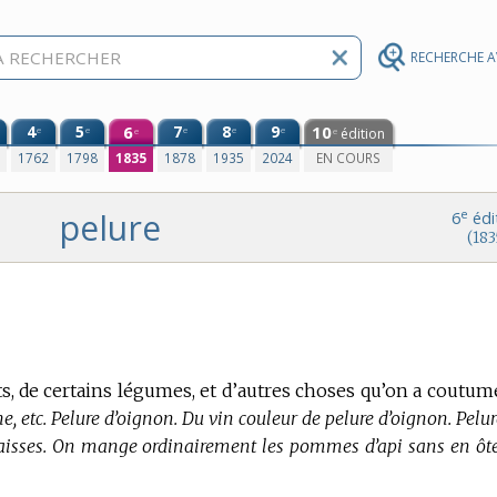
RECHERCHE 
4
5
6
7
8
9
10
e
e
e
e
e
édition
e
e
0
1762
1798
1835
1878
1935
2024
EN COURS
pelure
e
6
édi
(183
s, de certains légumes, et d’autres choses qu’on a coutum
, etc. Pelure d’oignon. Du vin couleur de pelure d’oignon. Pelur
paisses. On mange ordinairement les pommes d’api sans en ôte