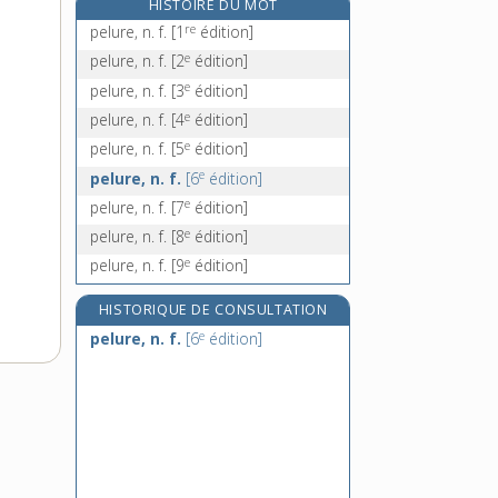
HISTOIRE DU MOT
pénal, -ale, adj.
re
pelure, n. f.
[1
édition]
pénalement, adv.
e
pelure, n. f.
[2
édition]
pénalisation, n. f.
e
pelure, n. f.
[3
édition]
pénaliser, v. tr.
e
pelure, n. f.
[4
édition]
e
pelure, n. f.
[5
édition]
e
pelure, n. f.
[6
édition]
e
pelure, n. f.
[7
édition]
e
pelure, n. f.
[8
édition]
e
pelure, n. f.
[9
édition]
HISTORIQUE DE CONSULTATION
e
pelure, n. f.
[6
édition]