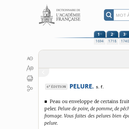
Aller au contenu
1
2
3
re
e
e
1694
1718
174
PELURE.
e
s. f.
6
ÉDITION
■
Peau ou enveloppe de certains fruit
peler.
Pelure de poire, de pomme, de pêche
fromage. Vous faites des pelures bien é
pelure.