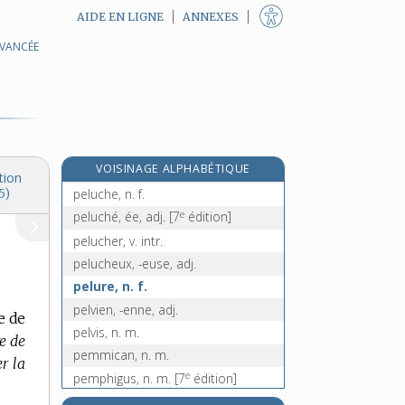
AIDE EN LIGNE
ANNEXES
AVANCÉE
pelouse, n. f.
pelta, n. f.
peltaste, n. m.
pelte, n. f.
pelté, -ée, adj.
e
VOISINAGE ALPHABÉTIQUE
pelu, ue, adj.
[7
édition]
tion
peluche, n. f.
5)
e
peluché, ée, adj.
[7
édition]
pelucher, v. intr.
pelucheux, -euse, adj.
pelure, n. f.
pelvien, -enne, adj.
e de
pelvis, n. m.
e de
pemmican, n. m.
r la
e
pemphigus, n. m.
[7
édition]
e
penaillon, n. m.
[7
édition]