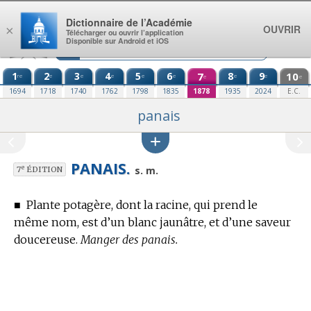
Aller au contenu
Dictionnaire de l’Académie
OUVRIR
×
Télécharger ou ouvrir l’application
Disponible sur Android et iOS
1
2
3
4
5
6
7
8
9
10
re
e
e
e
e
e
e
e
e
e
1694
1718
1740
1762
1798
1835
1878
1935
2024
E.C.
panais
PANAIS.
e
s. m.
7
ÉDITION
■
Plante potagère, dont la racine, qui prend le
même nom, est d’un blanc jaunâtre, et d’une saveur
doucereuse.
Manger des panais.