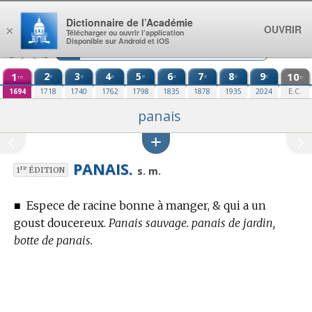
Aller au contenu
Dictionnaire de l’Académie
OUVRIR
×
Télécharger ou ouvrir l’application
Disponible sur Android et iOS
1
2
3
4
5
6
7
8
9
10
e
e
e
e
e
e
e
e
re
e
1694
1718
1740
1762
1798
1835
1878
1935
2024
E.C.
panais
PANAIS.
re
s. m.
1
ÉDITION
■
Espece de racine bonne à manger, & qui a un
goust doucereux.
Panais sauvage. panais de jardin,
botte de panais.