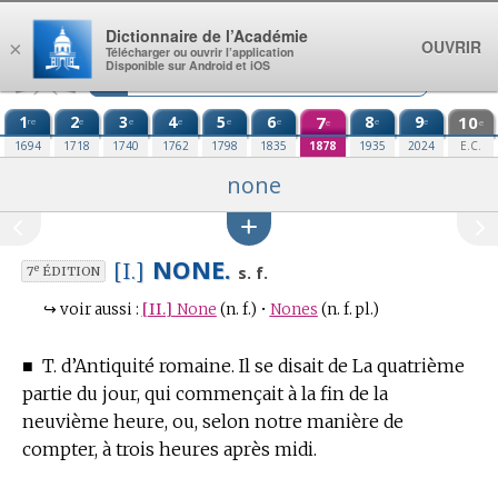
Aller au contenu
Dictionnaire de l’Académie
OUVRIR
×
Télécharger ou ouvrir l’application
Disponible sur Android et iOS
1
2
3
4
5
6
7
8
9
10
re
e
e
e
e
e
e
e
e
e
1694
1718
1740
1762
1798
1835
1878
1935
2024
E.C.
none
NONE.
[I.]
e
s. f.
7
ÉDITION
↪
voir aussi :
[II.]
None
(n. f.)
•
Nones
(n. f. pl.)
■
T. d’Antiquité romaine.
Il se disait de La quatrième
partie du jour, qui commençait à la fin de la
neuvième heure, ou, selon notre manière de
compter, à trois heures après midi.