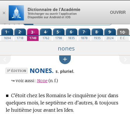
Aller au contenu
Dictionnaire de l’Académie
OUVRIR
×
Télécharger ou ouvrir l’application
Disponible sur Android et iOS
1
2
3
4
5
6
7
8
9
10
re
e
e
e
e
e
e
e
e
e
1694
1718
1740
1762
1798
1835
1878
1935
2024
E.C.
nones
NONES.
e
s. pluriel.
3
ÉDITION
↪
voir aussi :
None
(n. f.)
■
C’étoit chez les Romains le cinquième jour dans
quelques mois, le septième en d’autres, & toujours
le huitième jour avant les Ides.