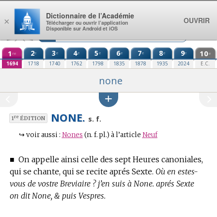
Aller au contenu
Dictionnaire de l’Académie
OUVRIR
×
Télécharger ou ouvrir l’application
Disponible sur Android et iOS
1
2
3
4
5
6
7
8
9
10
e
e
e
e
e
e
e
e
re
e
1694
1718
1740
1762
1798
1835
1878
1935
2024
E.C.
none
NONE.
re
s. f.
1
ÉDITION
↪
voir aussi :
Nones
(n. f. pl.)
à l’article
Neuf
■
On appelle ainsi celle des sept Heures canoniales,
qui se chante, qui se recite aprés Sexte.
Où en estes-
vous de vostre Breviaire ? j’en suis à None. aprés Sexte
on dit None, & puis Vespres.