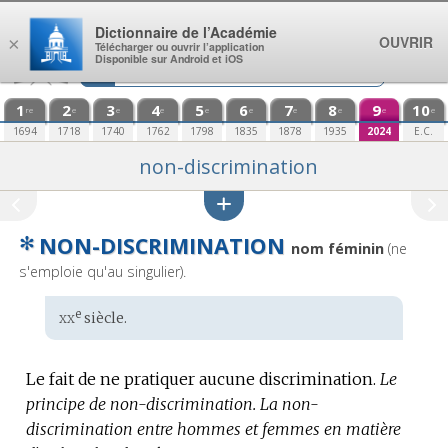
Aller au contenu
Dictionnaire de l’Académie
OUVRIR
×
Télécharger ou ouvrir l’application
Disponible sur Android et iOS
1
2
3
4
5
6
7
8
9
10
re
e
e
e
e
e
e
e
e
e
1694
1718
1740
1762
1798
1835
1878
1935
2024
E.C.
non-discrimination
✻
NON-DISCRIMINATION
nom féminin
(ne
s'emploie qu'au singulier).
xx
e
Étymologie
siècle.
:
Le fait de ne pratiquer aucune discrimination.
Le
principe de non-discrimination.
La non-
discrimination entre hommes et femmes en matière