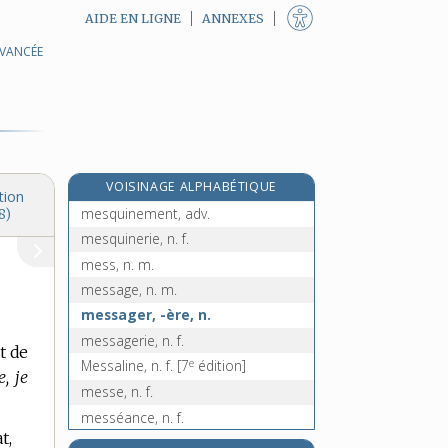
AIDE EN LIGNE
ANNEXES
AVANCÉE
mésomérie, n. f.
mésomorphe, adj.
mésopotamien, -enne, adj.
mésosphère, n. f.
mésozoïque, adj.
VOISINAGE ALPHABÉTIQUE
mesquin, -ine, adj.
tion
mesquinement, adv.
8)
mesquinerie, n. f.
mess, n. m.
message, n. m.
messager, -ère, n.
messagerie, n. f.
t de
e
Messaline, n. f.
[7
édition]
, je
messe, n. f.
messéance, n. f.
t,
messéant, -ante, adj.