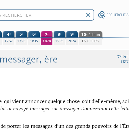
RECHERCHE 
4
5
6
7
8
9
10
e
e
e
e
e
édition
e
e
0
1762
1798
1835
1878
1935
2024
EN COURS
messager, ère
e
7
édi
(187
, qui vient annoncer quelque chose, soit d’elle-même, soi
 lui ai envoyé messager sur messager. Donnez-moi cette lettre
de porter les messages d’un des grands pouvoirs de l’Éta