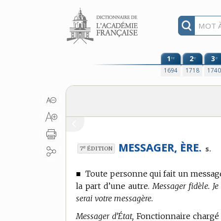
Aller au contenu
1
2
3
re
e
e
1694
1718
174
MESSAGER, ÈRE.
e
s.
7
ÉDITION
■
Toute personne qui fait un message
la part d’une autre.
Messager fidèle. Je
serai votre messagère.
Messager d’État,
Fonctionnaire chargé 