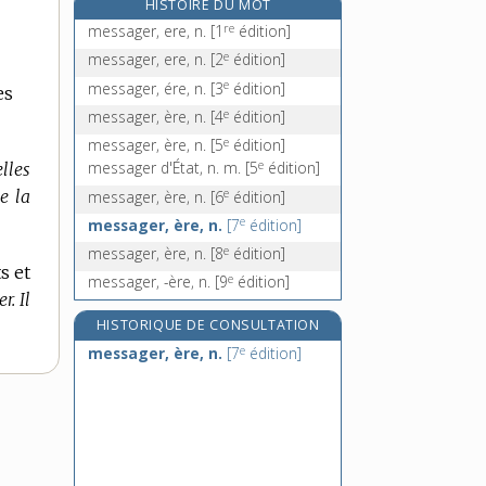
HISTOIRE DU MOT
messeigneurs, n. m. pl.
re
messager, ere, n.
[1
édition]
messeoir, v. intr.
e
messager, ere, n.
[2
édition]
messer, n. m.
e
messager, ére, n.
[3
édition]
es
messianique, adj.
e
messager, ère, n.
[4
édition]
e
messager, ère, n.
[5
édition]
e
messager d'État, n. m.
[5
édition]
lles
e
e la
messager, ère, n.
[6
édition]
e
messager, ère, n.
[7
édition]
e
messager, ère, n.
[8
édition]
s et
e
messager, -ère, n.
[9
édition]
r. Il
HISTORIQUE DE CONSULTATION
e
messager, ère, n.
[7
édition]