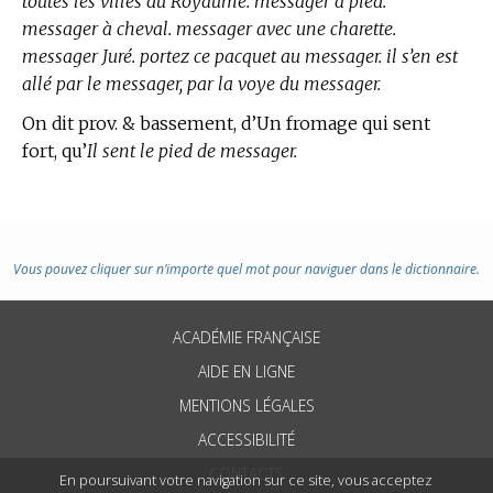
toutes les villes du Royaume. messager à pied.
messager à cheval. messager avec une charette.
messager Juré. portez ce pacquet au messager. il s’en est
allé par le messager, par la voye du messager.
On dit prov. & bassement, d’Un fromage qui sent
fort, qu’
Il sent le pied de messager.
Vous pouvez cliquer sur n’importe quel mot pour naviguer dans le dictionnaire.
ACADÉMIE FRANÇAISE
AIDE EN LIGNE
MENTIONS LÉGALES
ACCESSIBILITÉ
CONTACTS
En poursuivant votre navigation sur ce site, vous acceptez