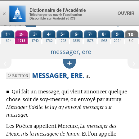
Aller au contenu
Dictionnaire de l’Académie
OUVRIR
×
Télécharger ou ouvrir l’application
Disponible sur Android et iOS
1
2
3
4
5
6
7
8
9
10
re
e
e
e
e
e
e
e
e
e
1694
1718
1740
1762
1798
1835
1878
1935
2024
E.C.
messager, ere
MESSAGER, ERE.
e
s.
2
ÉDITION
■
Qui fait un message, qui vient annoncer quelque
chose, soit de soy-mesme, ou envoyé par autruy.
Messager fidelle. je luy ay envoyé messager sur
messager.
Les Poëtes appellent Mercure,
Le messager des
Dieux. Iris la messagere de Junon.
Et l’on appelle