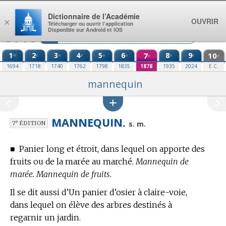
Aller au contenu
Dictionnaire de l’Académie
OUVRIR
×
Télécharger ou ouvrir l’application
Disponible sur Android et iOS
1
2
3
4
5
6
7
8
9
10
re
e
e
e
e
e
e
e
e
e
1694
1718
1740
1762
1798
1835
1878
1935
2024
E.C.
mannequin
MANNEQUIN.
e
s. m.
7
ÉDITION
■
Panier long et étroit, dans lequel on apporte des
fruits ou de la marée au marché.
Mannequin de
marée. Mannequin de fruits.
Il se dit aussi d’Un panier d’osier à claire-voie,
dans lequel on élève des arbres destinés à
regarnir un jardin.