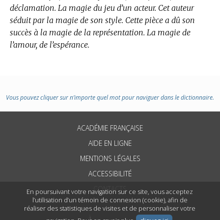
déclamation. La magie du jeu d’un acteur. Cet auteur
séduit par la magie de son style. Cette pièce a dû son
succès à la magie de la représentation. La magie de
l’amour, de l’espérance.
Vous pouvez cliquer sur n’importe quel mot pour naviguer dans le dictionnaire.
ACADÉMIE FRANÇAISE
AIDE EN LIGNE
MENTIONS LÉGALES
ACCESSIBILITÉ
CONTACTS
En poursuivant votre navigation sur ce site, vous acceptez
l’utilisation d’un témoin de connexion (cookie), afin de
réaliser des statistiques de visites et de personnaliser votre