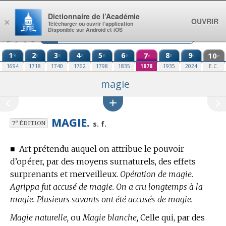
Aller au contenu
Dictionnaire de l’Académie
OUVRIR
×
Télécharger ou ouvrir l’application
Disponible sur Android et iOS
1
2
3
4
5
6
7
8
9
10
re
e
e
e
e
e
e
e
e
e
1694
1718
1740
1762
1798
1835
1878
1935
2024
E.C.
magie
MAGIE.
e
s. f.
7
ÉDITION
■
Art prétendu auquel on attribue le pouvoir
d’opérer, par des moyens surnaturels, des effets
surprenants et merveilleux.
Opération de magie.
Agrippa fut accusé de magie. On a cru longtemps à la
magie. Plusieurs savants ont été accusés de magie.
Magie naturelle,
ou
Magie blanche,
Celle qui, par des