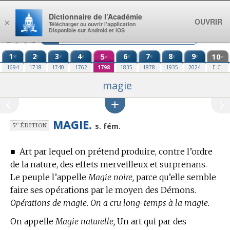
Aller au contenu
Dictionnaire de l’Académie
OUVRIR
×
Télécharger ou ouvrir l’application
Disponible sur Android et iOS
1
2
3
4
5
6
7
8
9
10
re
e
e
e
e
e
e
e
e
e
1694
1718
1740
1762
1798
1835
1878
1935
2024
E.C.
magie
MAGIE.
e
s. fém.
5
ÉDITION
■
Art par lequel on prétend produire, contre l’ordre
de la nature, des effets merveilleux et surprenans.
Le peuple l’appelle
Magie noire,
parce qu’elle semble
faire ses opérations par le moyen des Démons.
Opérations de magie. On a cru long-temps à la magie.
On appelle
Magie naturelle,
Un art qui par des