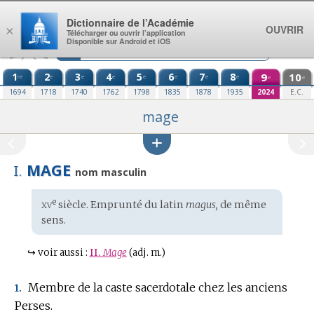
Aller au contenu
Dictionnaire de l’Académie
OUVRIR
×
Télécharger ou ouvrir l’application
Disponible sur Android et iOS
1
2
3
4
5
6
7
8
9
10
re
e
e
e
e
e
e
e
e
e
1694
1718
1740
1762
1798
1835
1878
1935
2024
E.C.
mage
MAGE
I.
nom masculin
xv
e
Étymologie
siècle. Emprunté du
latin
magus,
de même
:
sens.
↪
voir aussi :
II.
Mage
(adj. m.)
Membre de la caste sacerdotale chez les anciens
1.
Perses.