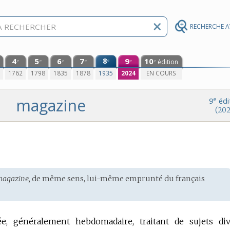
RECHERCHE 
4
5
6
7
8
9
10
e
édition
e
e
e
e
e
e
0
1762
1798
1835
1878
1935
2024
EN COURS
magazine
e
9
édi
(202
agazine,
de même sens, lui-même emprunté du
français
rée, généralement hebdomadaire, traitant de sujets div