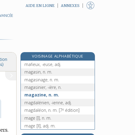
AIDE EN LIGNE
ANNEXES
AVANCÉE
e
maëstréliser, v. intr.
[5
édition]
maestria, n. f.
maestro, n. m.
e
mafflé, ée, adj.
[7
édition]
mafflu, -ue, adj.
VOISINAGE ALPHABÉTIQUE
mafia, n. f.
tion
mafieux, -euse, adj.
4)
magasin, n. m.
magasinage, n. m.
magasinier, -ière, n.
magazine, n. m.
magdalénien, -ienne, adj.
e
magdaléon, n. m.
[7
édition]
mage [I], n. m.
mage [II], adj. m.
ers.
magenta, n. m.