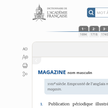
Aller au contenu
1
2
3
re
e
e
1694
1718
174
MAGAZINE
nom masculin
xviii
e
Étymologie
siècle. Emprunté de l’
anglais
m
:
magasin.
Publication périodique illust
1.