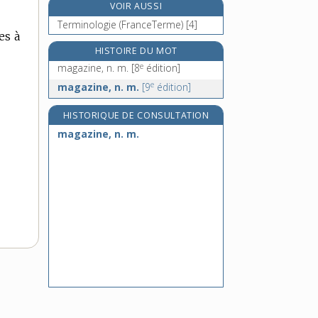
VOIR AUSSI
maghrébin, -ine, adj. et n.
Terminologie (FranceTerme) [4]
magicien, -ienne, n.
es à
magie, n. f.
HISTOIRE DU MOT
e
magique, adj.
magazine, n. m.
[8
édition]
e
magazine, n. m.
[9
édition]
HISTORIQUE DE CONSULTATION
magazine, n. m.