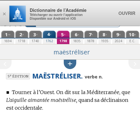
Aller au contenu
Dictionnaire de l’Académie
OUVRIR
×
Télécharger ou ouvrir l’application
Disponible sur Android et iOS
1
2
3
4
5
6
7
8
9
10
e
re
e
e
e
e
e
e
e
e
1694
1718
1740
1762
1798
1835
1878
1935
2024
E.C.
maëstréliser
MAËSTRÉLISER.
e
verbe n.
5
ÉDITION
■
Tourner à l’Ouest. On dit sur la Méditerranée, que
L’aiguille aimantée maëstrélise,
quand sa déclinaison
est occidentale.