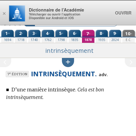
Aller au contenu
Dictionnaire de l’Académie
OUVRIR
×
Télécharger ou ouvrir l’application
Disponible sur Android et iOS
1
2
3
4
5
6
7
8
9
10
re
e
e
e
e
e
e
e
e
e
1694
1718
1740
1762
1798
1835
1878
1935
2024
E.C.
intrinsèquement
INTRINSÈQUEMENT.
e
adv.
7
ÉDITION
■
D’une manière intrinsèque.
Cela est bon
intrinsèquement.