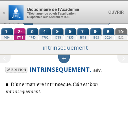
Aller au contenu
Dictionnaire de l’Académie
OUVRIR
×
Télécharger ou ouvrir l’application
Disponible sur Android et iOS
1
2
3
4
5
6
7
8
9
10
re
e
e
e
e
e
e
e
e
e
1694
1718
1740
1762
1798
1835
1878
1935
2024
E.C.
intrinsequement
INTRINSEQUEMENT.
e
adv.
2
ÉDITION
■
D’une maniere intrinseque.
Cela est bon
intrinsequement.