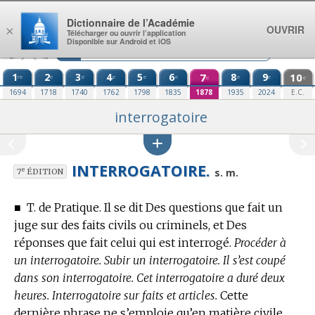
Aller au contenu
Dictionnaire de l’Académie
OUVRIR
×
Télécharger ou ouvrir l’application
Disponible sur Android et iOS
1
2
3
4
5
6
7
8
9
10
re
e
e
e
e
e
e
e
e
e
1694
1718
1740
1762
1798
1835
1878
1935
2024
E.C.
interrogatoire
INTERROGATOIRE.
e
s. m.
7
ÉDITION
■
T. de Pratique.
Il se dit Des questions que fait un
juge sur des faits civils ou criminels, et Des
réponses que fait celui qui est interrogé.
Procéder à
un interrogatoire. Subir un interrogatoire. Il s’est coupé
dans son interrogatoire. Cet interrogatoire a duré deux
heures. Interrogatoire sur faits et articles.
Cette
dernière phrase ne s’emploie qu’en matière civile.