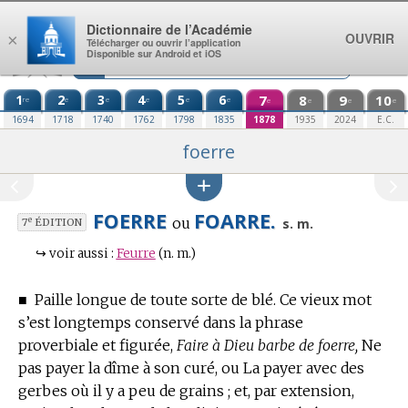
Aller au contenu
Dictionnaire de l’Académie
OUVRIR
×
Télécharger ou ouvrir l’application
Disponible sur Android et iOS
1
2
3
4
5
6
7
8
9
10
re
e
e
e
e
e
e
e
e
e
1694
1718
1740
1762
1798
1835
1878
1935
2024
E.C.
foerre
FOERRE
FOARRE.
ou
e
s. m.
7
ÉDITION
↪
voir aussi :
Feurre
(n. m.)
■
Paille longue de toute sorte de blé.
Ce vieux mot
s’est longtemps conservé dans la phrase
proverbiale et figurée,
Faire à Dieu barbe de foerre,
Ne
pas payer la dîme à son curé, ou La payer avec des
gerbes où il y a peu de grains ; et, par extension,