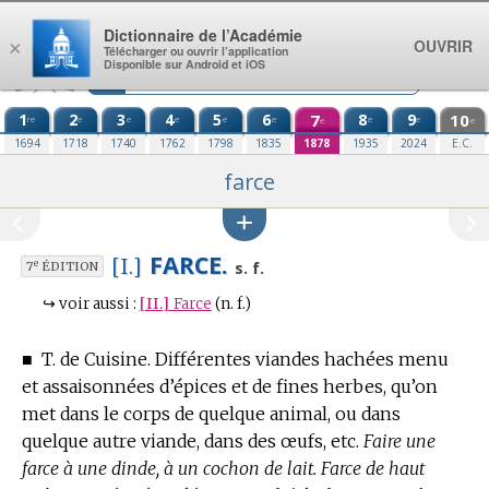
Aller au contenu
Dictionnaire de l’Académie
OUVRIR
×
Télécharger ou ouvrir l’application
Disponible sur Android et iOS
1
2
3
4
5
6
7
8
9
10
re
e
e
e
e
e
e
e
e
e
1694
1718
1740
1762
1798
1835
1878
1935
2024
E.C.
farce
FARCE.
[I.]
e
s. f.
7
ÉDITION
↪
voir aussi :
[II.]
Farce
(n. f.)
■
T. de Cuisine.
Différentes viandes hachées menu
et assaisonnées d’épices et de fines herbes, qu’on
met dans le corps de quelque animal, ou dans
quelque autre viande, dans des œufs, etc.
Faire une
farce à une dinde, à un cochon de lait. Farce de haut