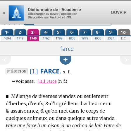
Aller au contenu
Dictionnaire de l’Académie
OUVRIR
×
Télécharger ou ouvrir l’application
Disponible sur Android et iOS
1
2
3
4
5
6
7
8
9
10
re
e
e
e
e
e
e
e
e
e
1694
1718
1740
1762
1798
1835
1878
1935
2024
E.C.
farce
FARCE.
[I.]
e
s. f.
3
ÉDITION
↪
voir aussi :
[II.]
Farce
(n. f.)
■
Mélange de diverses viandes ou seulement
d’herbes, d’œufs, & d’ingrédiens, hachez menu
& assaisonnez, & qu’on met dans le corps de
quelques animaux, ou dans quelque autre viande.
Faire une farce à un oison, à un cochon de lait. Farce de