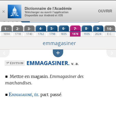
Aller au contenu
Dictionnaire de l’Académie
OUVRIR
×
Télécharger ou ouvrir l’application
Disponible sur Android et iOS
1
2
3
4
5
6
7
8
9
10
e
e
e
e
e
re
e
e
e
e
1694
1718
1740
1762
1798
1835
1878
1935
2024
E.C.
emmagasiner
EMMAGASINER.
e
v. a.
7
ÉDITION
■
Mettre en magasin.
Emmagasiner des
marchandises.
Emmagasiné, ée.
■
part. passé.