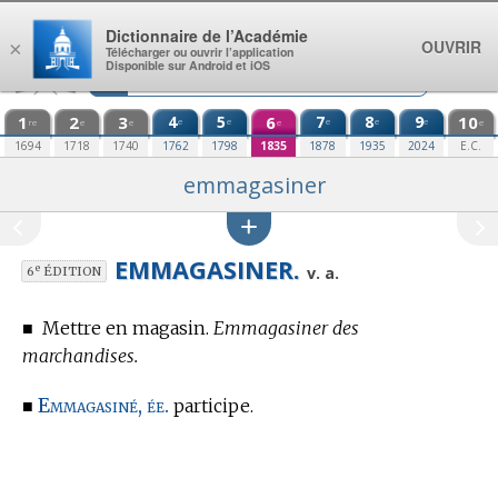
Aller au contenu
Dictionnaire de l’Académie
OUVRIR
×
Télécharger ou ouvrir l’application
Disponible sur Android et iOS
1
2
3
4
5
6
7
8
9
10
e
e
e
e
e
re
e
e
e
e
1694
1718
1740
1762
1798
1835
1878
1935
2024
E.C.
emmagasiner
EMMAGASINER.
e
v. a.
6
ÉDITION
■
Mettre en magasin.
Emmagasiner des
marchandises.
Emmagasiné, ée.
■
participe.