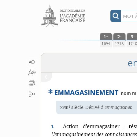
Aller au contenu
1
2
3
re
e
e
1694
1718
174
e
✻
EMMAGASINEMENT
nom ma
xviii
e
Étymologie
siècle. Dérivé d’
emmagasiner.
:
Action d’emmagasiner ; rés
1.
L’emmagasinement des connaissances, 