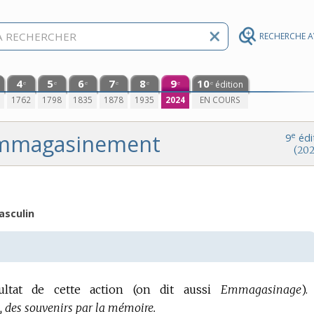
RECHERCHE 
4
5
6
7
8
9
10
édition
e
e
e
e
e
e
e
0
1762
1798
1835
1878
1935
2024
EN COURS
mmagasinement
e
9
édi
(202
sculin
ultat de cette action (on dit aussi
Emmagasinage
).
des souvenirs par la mémoire.