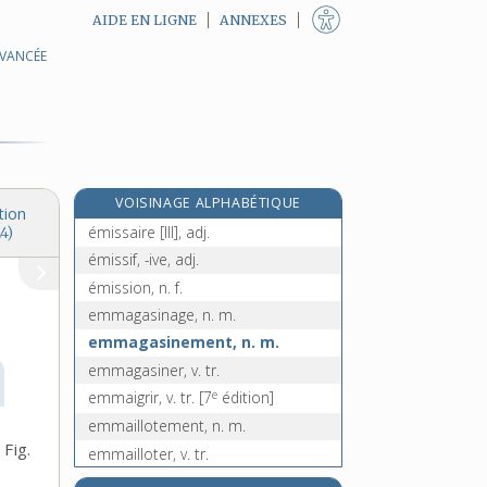
AIDE EN LIGNE
ANNEXES
AVANCÉE
éminentissime, adj.
e
émionite, n. f.
[5
édition]
émir, n. m.
émirat, n. m.
émissaire [I], n. m.
VOISINAGE ALPHABÉTIQUE
émissaire [II], n. m. et adj.
tion
émissaire [III], adj.
4)
émissif, -ive, adj.
émission, n. f.
emmagasinage, n. m.
emmagasinement, n. m.
emmagasiner, v. tr.
e
emmaigrir, v. tr.
[7
édition]
emmaillotement, n. m.
Fig.
emmailloter, v. tr.
emmanché, -ée, adj. et n.